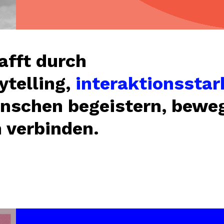
afft durch
ytelling,
interaktionsstar
enschen begeistern, bew
 verbinden.