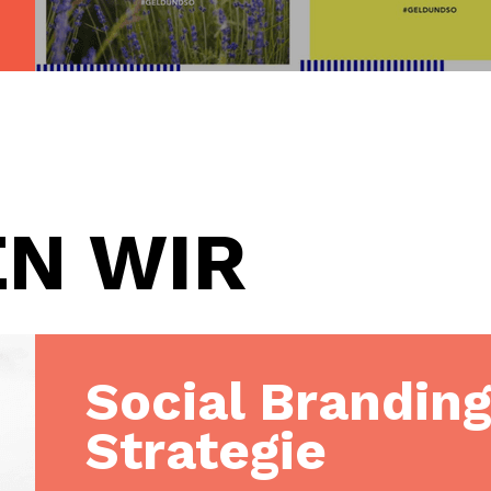
N WIR
Social Brandin
Strategie