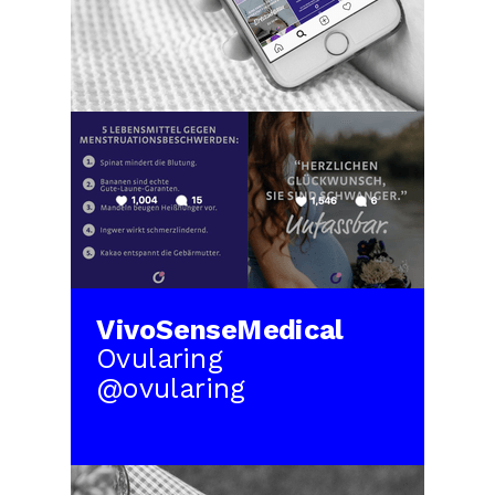
VivoSenseMedical
Ovularing
@ovularing