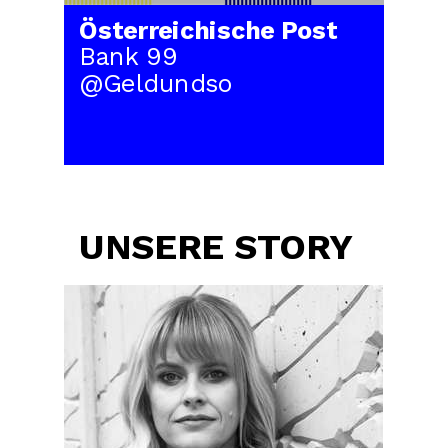
Österreichische Post
Bank 99
@Geldundso
UNSERE STORY