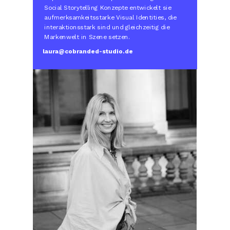
Social Storytelling Konzepte entwickelt sie
aufmerksamkeitsstarke Visual Identities, die
interaktionsstark sind und gleichzeitig die
Markenwelt in Szene setzen.
laura@cobranded-studio.de