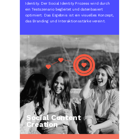
Identity. Der Social Identity Prozess wird durch
ein Testszenario begleitet und datenbasiert
optimiert. Das Ergebnis ist ein visuelles Konzept,
das Branding und Interaktionsstärke vereint.
Social Content
Creation