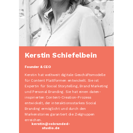
Kerstin Schiefelbein
Founder & CEO
Kerstin hat weltweit digitale Geschäftsmodelle
für Content Plattformen entwickelt. Sie ist
Expertin für Social Storytelling, Brand Marketing
und Personal Branding.
Sie hat einen daten-
inspirierten Content-Creation-Prozess
entwickelt, der interaktionsstarkes Social
Branding ermöglicht und durch den
Markenstories garantiert die Zielgruppen
erreichen.
kerstin@cobranded-
studio.de