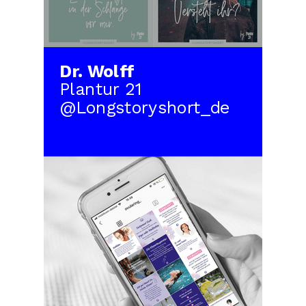
Dr. Wolff
Plantur 21
@Longstoryshort_de