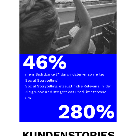
46%
mehr Sichtbarkeit* durch daten-inspiriertes
Social Storytelling.
Social Storytelling erzeugt hohe Relevanz in der
Zielgruppe und steigert das Produktinteresse
um
280%
KUNDENSTORIES